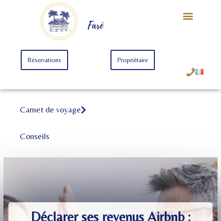
Notre Univers
Offre Starter
Offre Premium
Faré
Réservations
Propriétaire
Carnet de voyage
Conseils
Déclarer ses revenus Airbnb :