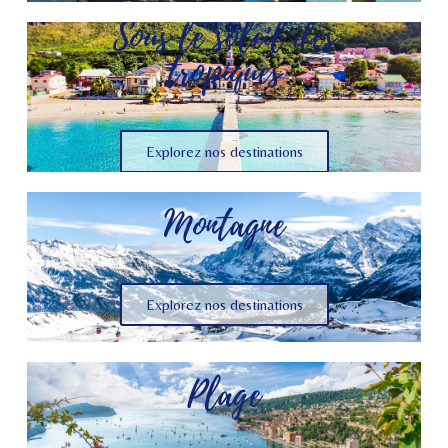
Sous le soleil des
tropiques
Explorez nos destinations
Montagne
Explorez nos destinations
Plage