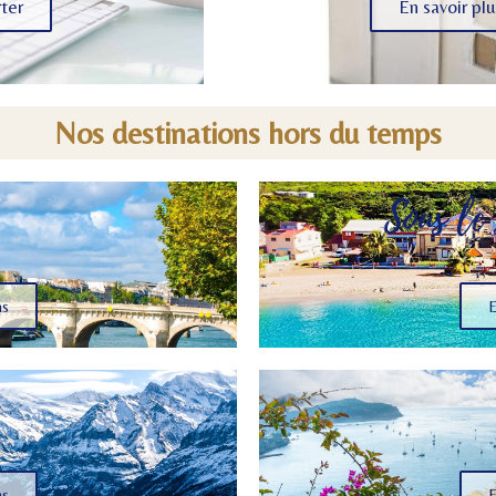
rter
En savoir plu
Nos destinations hors du temps
Sous le 
ns
E
ns
E