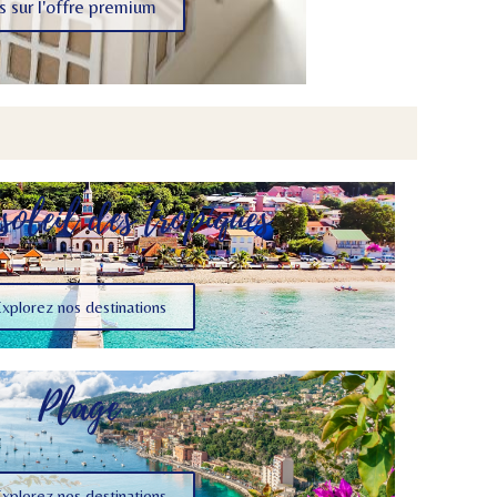
s sur l'offre premium
soleil des tropiques
xplorez nos destinations
Plage
xplorez nos destinations