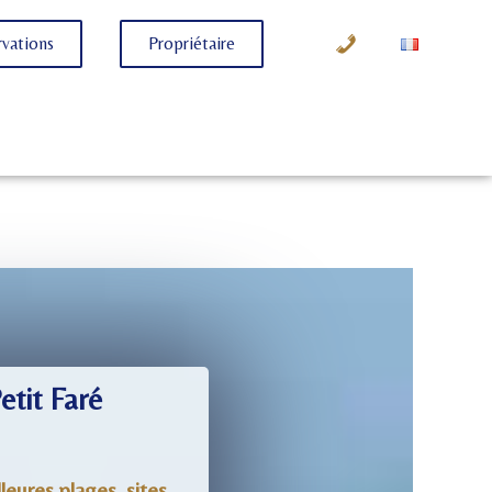
vations
Propriétaire
etit Faré
eures plages, sites