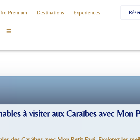
fre Premium
Destinations
Experiences
Réser
nables à visiter aux Caraïbes avec Mon P
les des Caraïbes avec Mon Petit Faré. Explorez les meill