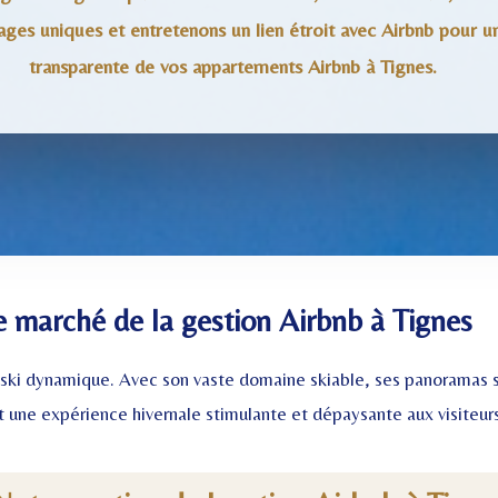
ages uniques et entretenons un lien étroit avec Airbnb pour u
transparente de vos appartements Airbnb à Tignes.
e marché de la gestion Airbnb à Tignes
e ski dynamique. Avec son vaste domaine skiable, ses panoramas s
t une expérience hivernale stimulante et dépaysante aux visiteurs