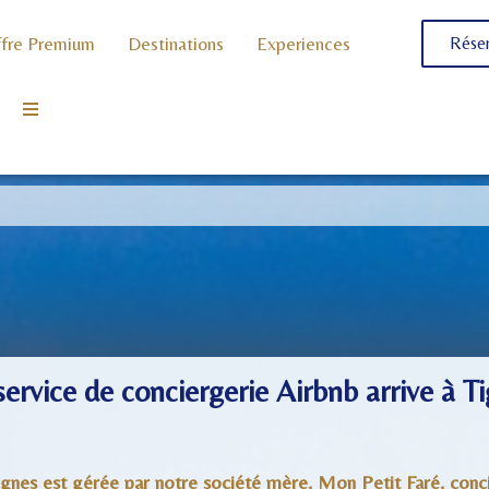
fre Premium
Destinations
Experiences
Réser
ervice de conciergerie Airbnb arrive à T
ignes est gérée par notre société mère, Mon Petit Faré, conci