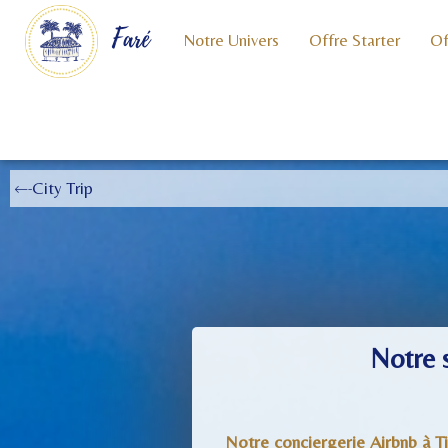
Faré
Notre Univers
Offre Starter
Of
City Trip
Notre s
Notre conciergerie Airbnb à T