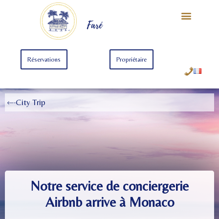
Notre Univers
Offre Starter
Offre Premium
Faré
Réservations
Propriétaire
City Trip
Notre service de conciergerie
Airbnb arrive à Monaco