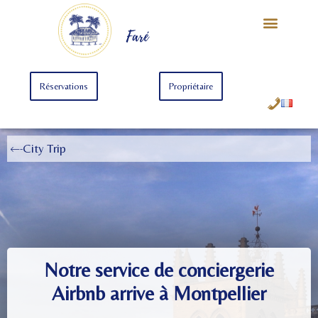
Notre Univers
Offre Starter
Offre Premium
Faré
Réservations
Propriétaire
City Trip
Notre service de conciergerie
Airbnb arrive à Montpellier