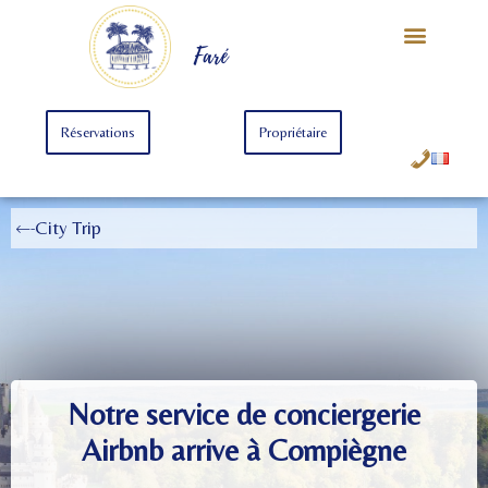
Notre Univers
Offre Starter
Offre Premium
Faré
Réservations
Propriétaire
City Trip
Notre service de conciergerie
Airbnb arrive à Compiègne