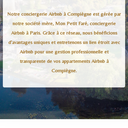
Notre conciergerie Airbnb à Compiègne est gérée par
notre société mère, Mon Petit Faré, conciergerie
Airbnb à Paris. Grâce à ce réseau, nous bénéficions
d’avantages uniques et entretenons un lien étroit avec
Airbnb pour une gestion professionnelle et
transparente de vos appartements Airbnb à
Compiègne.