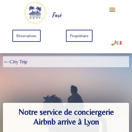
Notre Univers
Offre Starter
Offre Premium
Faré
Réservations
Propriétaire
City Trip
Notre service de conciergerie
Airbnb arrive à Lyon