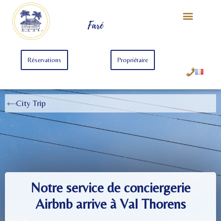
Notre Univers
Offre Starter
Offre Premium
Faré
Réservations
Propriétaire
City Trip
Notre service de conciergerie
Airbnb arrive à Val Thorens