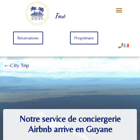
Notre Univers
Offre Starter
Offre Premium
Faré
Réservations
Propriétaire
City Trip
Notre service de conciergerie
Airbnb arrive en Guyane