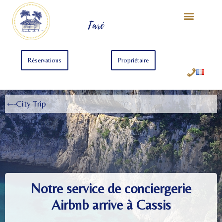
Notre Univers
Offre Starter
Offre Premium
Faré
Réservations
Propriétaire
City Trip
Notre service de conciergerie
Airbnb arrive à Cassis