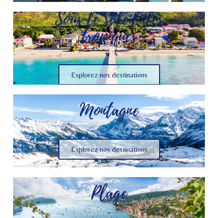
Sous le soleil des
tropiques
Explorez nos destinations
Montagne
Explorez nos destinations
Plage