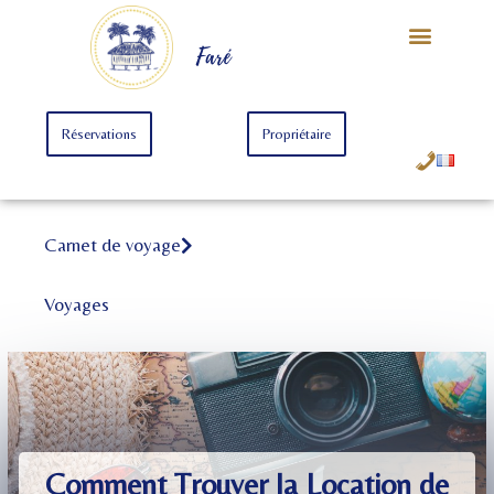
Notre Univers
Offre Starter
Offre Premium
Faré
Réservations
Propriétaire
Carnet de voyage
Voyages
Comment Trouver la Location de