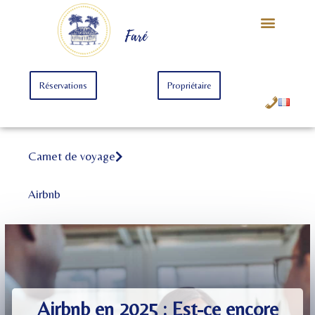
Notre Univers
Offre Starter
Offre Premium
Faré
Réservations
Propriétaire
Carnet de voyage
Airbnb
Airbnb en 2025 : Est-ce encore