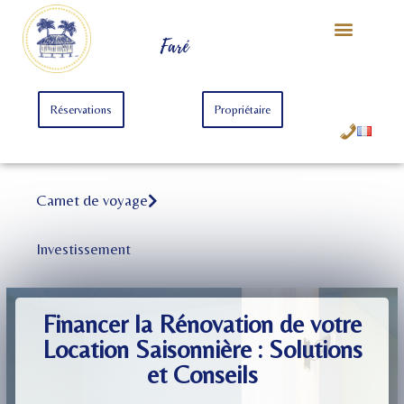
Notre Univers
Offre Starter
Offre Premium
Faré
Réservations
Propriétaire
Carnet de voyage
Investissement
Financer la Rénovation de votre
Location Saisonnière : Solutions
et Conseils