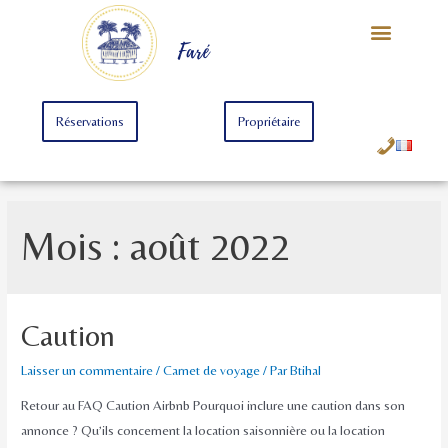
Notre Univers
Offre Starter
Offre Premium
Faré
Réservations
Propriétaire
Mois :
août 2022
Caution
Laisser un commentaire
/
Carnet de voyage
/ Par
Btihal
Retour au FAQ Caution Airbnb Pourquoi inclure une caution dans son
annonce ? Qu’ils concernent la location saisonnière ou la location